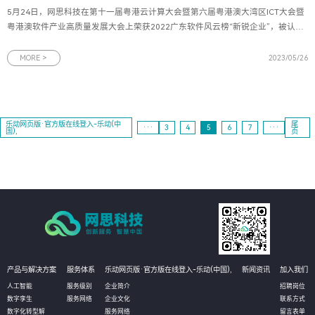
5月24日，网思科技在第十一届粤港云计算大会暨第六届粤港澳大湾区ICT大会暨
粤港澳软件产业高质量发展大会上荣获2022广东软件风云榜“新锐企业”，被认定
为是行业中创新破局、锐意进取的优质企业。图为2022年广东软件风云榜新锐企
业奖牌2022年广东软件风云榜由羊城晚报报业集团、广东软件行业协会、广东省
MORE >
2023/05/26
大数据协会联合开展
乐动网页版·官方版在线登入-乐动(中
尾
···
3
4
5
6
7
···
国),
页
产品与解决方案
服务体系
乐动网页版·官方版在线登入-乐动(中国),
新闻资讯
加入我们
人工智能
服务级别
企业简介
招聘岗位
数字孪生
服务网络
企业文化
联系方式
数字化转型解
服务网络
留言表单