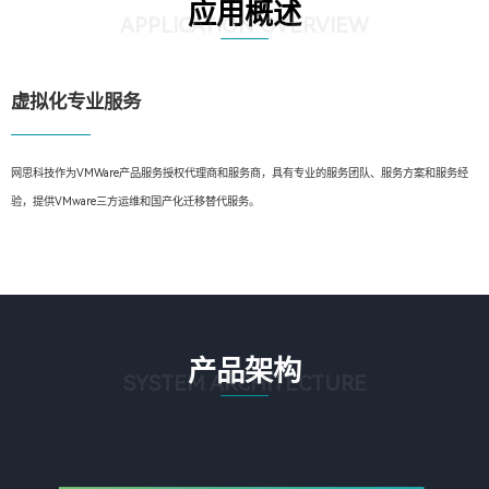
应用概述
APPLICATION OVERVIEW
虚拟化专业服务
网思科技作为VMWare产品服务授权代理商和服务商，具有专业的服务团队、服务方案和服务经
验，提供VMware三方运维和国产化迁移替代服务。
产品架构
SYSTEM ARCHITECTURE