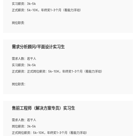
实习薪资：3k-5k
2. 熟悉前端常用框架, 能独立完成设计给予的 UI 效果;
正式薪资：5k-10K，年终奖1-3个月（看能力浮动）
3. 有良好的代码习惯, 低级错误出现频率低;
4. 具备优秀的沟通和协调能力，能承受比较大的工作压力;
岗位职责:
5. 自我驱动力强, 能自主学习新知识新技术, 并具有较强的自学能力;
1. 为企业客户提供软件技术服务。包括安装、升级、配置、调优、故障诊断等工
6. 了解前端设计及后端开发, 可快速和同事对接工作;
作；
7. 了解或熟悉 WebGL 及相关框架优先。
2. 在此基础上，并能为客户提供客户化技术支持方案，提升软件使用效率与价值。
需求分析顾问/平面设计实习生
任职要求:
需求人数：若干人
1. 计算机专业相关背景；
实习薪资：3k-5k
2. 自我学习和动手能力强，对操作系统、数据库有一定基础和兴趣；
正式薪资：正式岗位薪资：5k-10K，年终奖1-3个月（看能力浮动）
3.沟通能力强、有基础客户服务意识。
岗位职责：
1、 沟通客户需求，分析其实施的可行性，辅助项目经理完成展示策划、设计；
2、 把握设计时间节点，控制设计进度，完成展示设计任务；
3、配合平面设计师完成项目最终的整体汇报方案；参与项目例会，项目完工总结报
售前工程师（解决方案专员）实习生
告，设计项目文件管理和资料库维护；
4、 创新设计表现形式，优化流程、提高设计工作效率；
需求人数：若干人
5、 设计内容包括但不限于：展厅/博物馆/展馆的规划与空间设计，人机界面设计，
岗位薪资：3k-5k
标志及吉祥物设计，效果图后期处理等。
正式岗位薪资：5k-10K，年终奖1-3个月（看能力浮动）