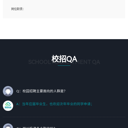
岗位要求：
岗位职责：
1、艺术设计类相关专业；（其中需求分析顾问不限专业）
1、完成主要工作：项目解决方案策划与编写，项目投标方案编写、项目申报方案编
2、热爱展览展示设计工作，熟悉行业动向，设计专业知识和产品专业知识；
写；
3、具有良好的人际沟通、准确判断客户需求并执行的能力、较强的团队合作能力和
2、人才队伍建设：完善SPL人才沉淀，积聚力量，为公司各省项目打单提供全面支
服务意识。
撑。
任职要求：
1. 熟悉 Javascript, CSS, HTML, Vue, Git;
校招QA
2. 熟悉 前端常用框架, 能独立完成设计给予的 UI 效果;
SCHOOL RECRUITMENT QA
3. 有良好的代码习惯, 低级错误出现频率低;
4. 具备优秀的沟通和协调能力，能承受比较大的工作压力;
5. 自我驱动力强, 能自主学习新知识新技术, 并具有较强的自学能力;
6. 了解前端设计及后端开发, 可快速和同事对接工作;
7. 了解或熟悉 WebGL 及相关框架优先。
Q：校园招聘主要面向的人群是？
（岗位人员专职于行业应用解决方案、项目申报方案、投标方案的策划编写）
A：当年应届毕业生，也欢迎次年毕业的同学申请；