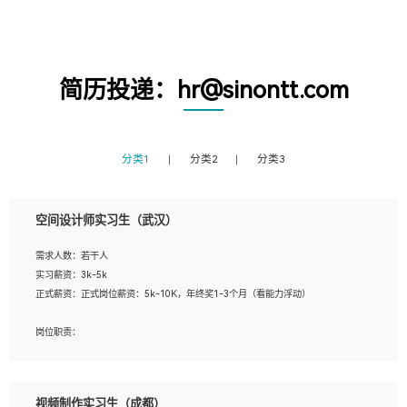
简历投递：hr@sinontt.com
分类1
分类2
分类3
空间设计师实习生（武汉）
需求人数：若干人
实习薪资：3k-5k
正式薪资：正式岗位薪资：5k-10K，年终奖1-3个月（看能力浮动）
岗位职责：
1、 沟通客户需求，分析其实施的可行性，辅助项目经理完成展示策划、设计；
2、 把握设计时间节点，控制设计进度，完成展示设计任务；
3、配合平面设计师完成项目最终的整体汇报方案；参与项目例会，项目完工总结报
视频制作实习生（成都）