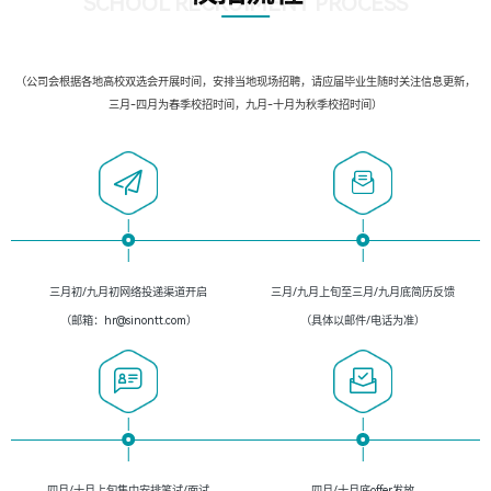
SCHOOL RECRUIMENT PROCESS
（公司会根据各地高校双选会开展时间，安排当地现场招聘，请应届毕业生随时关注信息更新，
三月-四月为春季校招时间，九月-十月为秋季校招时间）
三月初/九月初网络投递渠道开启
三月/九月上旬至三月/九月底简历反馈
（邮箱：hr@sinontt.com）
（具体以邮件/电话为准）
四月/十月上旬集中安排笔试/面试
四月/十月底offer发放