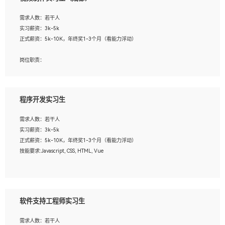
告，设计项目文件管理和资料库维护；
4、 创新设计表现形式，优化流程、提高设计工作效率；
需求人数：若干人
5、 设计内容包括但不限于：展厅/博物馆/展馆的规划与空间设计，人机界面设计，
实习薪资：3k-5k
标志及吉祥物设计，效果图后期处理等。
正式薪资：5k-10K，年终奖1-3个月（看能力浮动）
岗位要求：
岗位职责：
1、艺术设计类相关专业；
1、各类企业宣传片视频的剪辑和片头片尾包装；
2、热爱展览展示设计工作，熟悉行业动向，设计专业知识和产品专业知识；
2、广告片的后期剪辑与整体特效合成；
3、具有良好的人际沟通、准确判断客户需求并执行的能力、较强的团队合作能力和
3、特效及动画制作并了解后期合成软件。
服务意识。
程序开发实习生
岗位要求：
需求人数：若干人
1、热爱影视，责任心强，有强烈的兴趣和后期制作的主观能动性；
实习薪资：3k-5k
2、熟练使用After Effect、Photo Shop、熟练掌握视频剪辑和特效包装软件；
正式薪资：5k-10K，年终奖1-3个月（看能力浮动）
3、能对影片后期进行整体调色控制，具备一定审美感；
技能要求:Javascript, CSS, HTML, Vue
4、在剪辑上会思考，有一定编导思维；
5、踏实， 勤奋，愿意在工作中不断学习，提高自我；
工作职责：
6、能与同事友好相处。
1. 负责公司的前端项目的开发;
2. 负责公司已有项目的维护及迭代;
软件支持工程师实习生
工作要求:
需求人数：若干人
1. 熟悉 Javascript, CSS, HTML, Vue, Git;