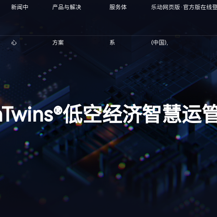
新闻中
产品与解决
服务体
乐动网页版·官方版在线登
心
方案
系
(中国),
taTwins®低空经济智慧运