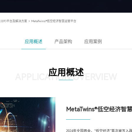
(DT)平台及解决方案
>
MetaTwins®低空经济智慧运管平台
应用概述
产品架构
应用案例
应用概述
APPLICATION OVERVIEW
MetaTwins®低空经济
2024年全国两会，“低空经济”首次被