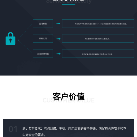
Service Directory
客户价值
CUSTOMER VALUE
01
满足监管要求：增强网络、主机、应用层面的安全等级，满足符合性安全检查
中对安全的要求。