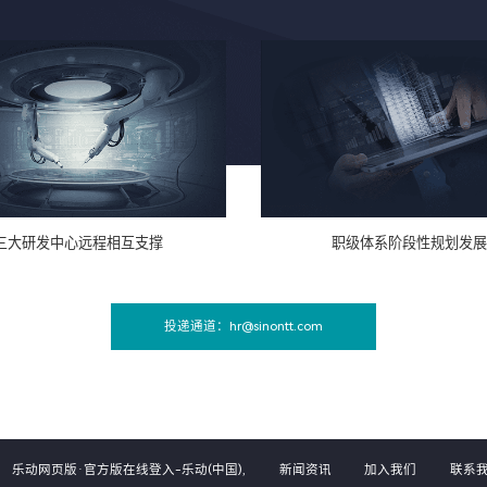
三大研发中心远程相互支撑
职级体系阶段性规划发展
投递通道：hr@sinontt.com
乐动网页版·官方版在线登入-乐动(中国),
新闻资讯
加入我们
联系