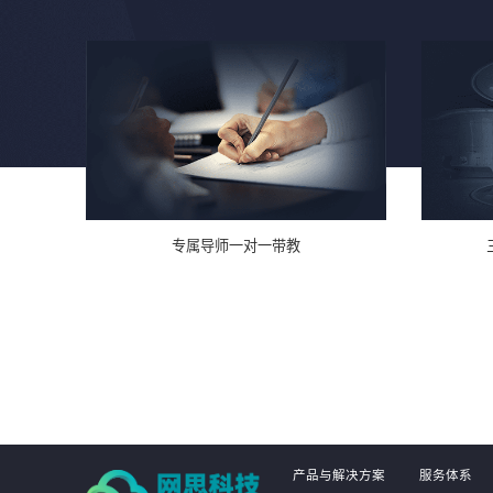
专属导师一对一带教
产品与解决方案
服务体系