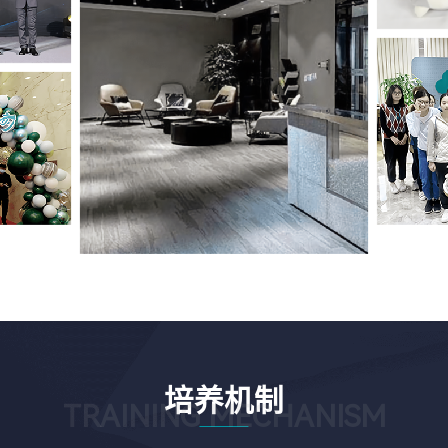
培养机制
TRAINING MECHANISM