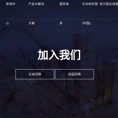
新闻中
产品与解决
服务体
乐动网页版·官方版在线登
心
方案
系
(中国),
加入我们
社会招聘
校园招聘