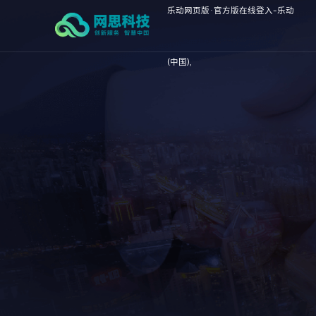
乐动网页版·官方版在线登入-乐动
(中国),