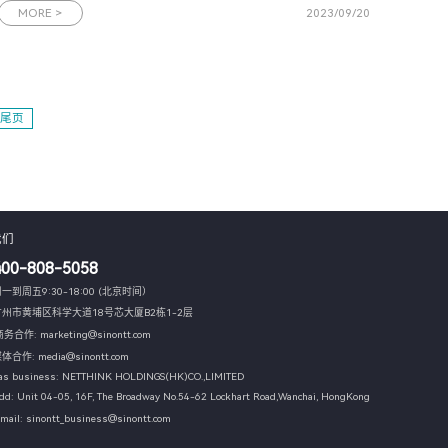
会。作为中国移动的重要合作伙伴，网思科技再次应邀参与中国
MORE >
2023/09/20
移动这场规格最高、覆盖面最广的年度盛会。届时，网思科技将
展示人工智能和数
尾页
我们
400-808-5058
一到周五9:30-18:00 (北京时间）
广州市黄埔区科学大道18号芯大厦B2栋1-2层
务合作: marketing@sinontt.com
体合作: media@sinontt.com
as business: NETTHINK HOLDINGS(HK)CO.,LIMITED
dd: Unit 04-05, 16F, The Broadway No.54-62 Lockhart Road,
Wanchai, HongKong
mail: sinontt_business@sinontt.com