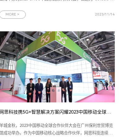
向量搜索》的演讲报告，并参与向量数据库技术探索专题圆桌讨
论。（一）大会信息：2023 SACC中国系统架构师大会是由
MORE >
2023/11/14
IT168、ChinaUnix和ITPUB联合主办，以“数字转型 架构演进”为
主题的技术盛会。大
网思科技携5G+智慧解决方案闪耀2023中国移动全球合作伙伴大会
羊城金秋，2023中国移动全球合作伙伴大会在广州保利世贸博览
馆成功举办。作为中国移动核心战略合作伙伴，网思科技连续五