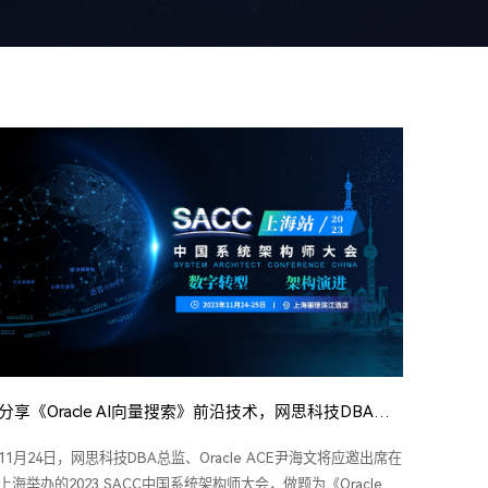
分享《Oracle AI向量搜索》前沿技术，网思科技DBA总监尹海文将出席SACC大会！
11月24日，网思科技DBA总监、Oracle ACE尹海文将应邀出席在
上海举办的2023 SACC中国系统架构师大会，做题为《Oracle AI