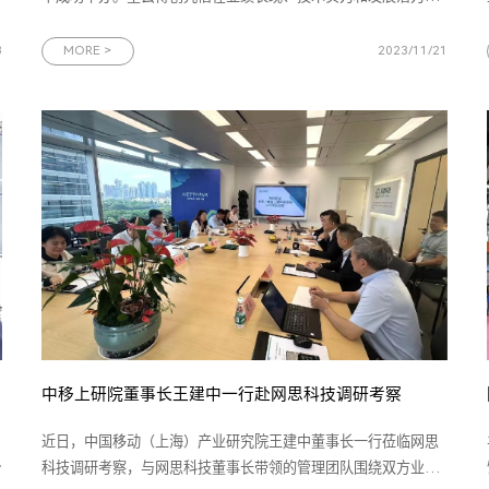
委
方面的综合实力，从759家参选企业中脱颖而出，荣获“首届广州
百家新锐企业”称号。作为网思科技集团旗下聚焦信息安全赛道的
3
MORE >
2023/11/21
成员企业，星云博创获此殊荣，充分体现了广州政府对星云博创
技术价值与发展潜力
中移上研院董事长王建中一行赴网思科技调研考察
近日，中国移动（上海）产业研究院王建中董事长一行莅临网思
科技调研考察，与网思科技董事长带领的管理团队围绕双方业务
7