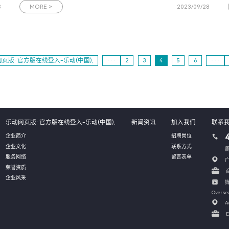
署投资协议。图为2023广州拟上市高企百强榜单发布会现场作为
8
MORE >
2023/09/28
广州的杰出企业代表，网思科技的发展历程与广州的快速发展紧
密相连。在广州优质营
页版·官方版在线登入-乐动(中国),
···
2
3
4
5
6
···
乐动网页版·官方版在线登入-乐动(中国),
新闻资讯
加入我们
联系
企业简介
招聘岗位
企业文化
联系方式
周
服务网络
留言表单
荣誉资质
商
企业风采
媒
Overse
A
E