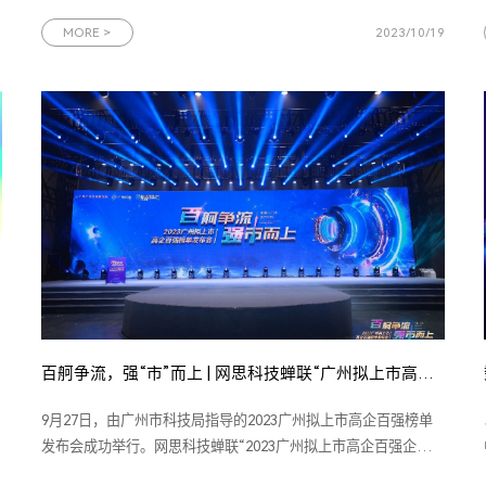
深度合作和产业发展等方面进行全面热烈的交流。中移上研院领
导此次调研考察，不仅进一步加强了双方的了解和信任，巩固现
MORE >
2023/10/19
有业务合作；还为双方在智慧工厂打造、人工智能算法与集成、
数字化展厅体验等方向
百舸争流，强“市”而上 | 网思科技蝉联“广州拟上市高企百强企业”殊荣
9月27日，由广州市科技局指导的2023广州拟上市高企百强榜单
发布会成功举行。网思科技蝉联“2023广州拟上市高企百强企业”
荣誉称号，总裁吴俊先生代表网思科技与产投资本等投资机构签