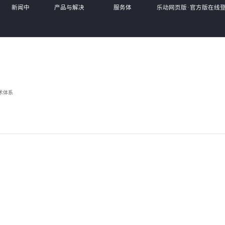
新闻中
产品与解决
服务体
乐动网页版·官方版在线登
心
方案
系
(中国),
术体系