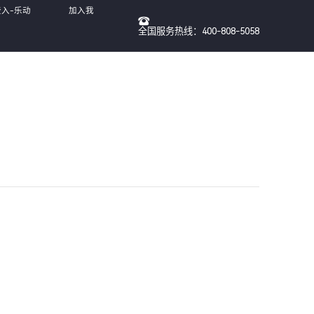
入-乐动
加入我
全国服务热线：400-808-5058
们