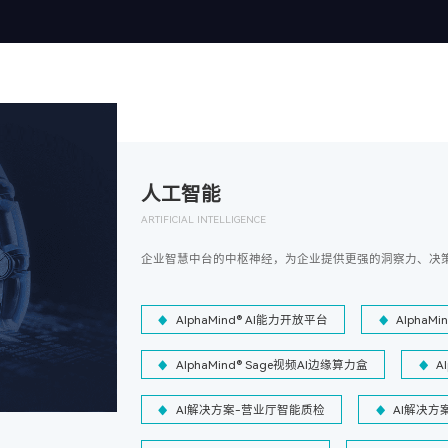
人工智能
ARTIFICIAL INTELLIGENCE
企业智慧中台的中枢神经，为企业提供更强的洞察力、决
AlphaMind® AI能力开放平台
AlphaM
AlphaMind® Sage视频AI边缘算力盒
A
AI解决方案-营业厅智能质检
AI解决方