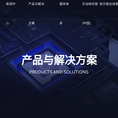
新闻中
产品与解决
服务体
乐动网页版·官方版在线登
心
方案
系
(中国),
产品与解决方案
PRODUCTS AND SOLUTIONS