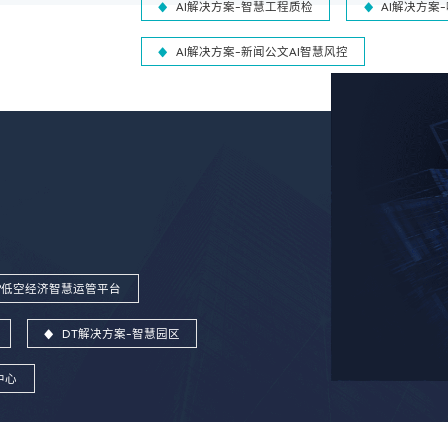
AI解决方案-智慧工程质检
AI解决方案
AI解决方案-新闻公文AI智慧风控
ins®低空经济智慧运管平台
DT解决方案-智慧园区
中心