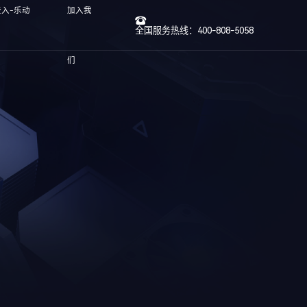
入-乐动
加入我
全国服务热线：400-808-5058
们