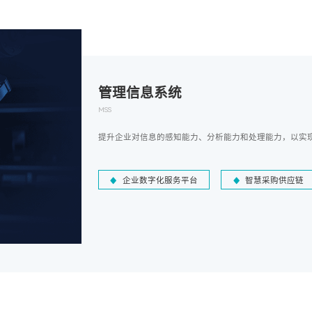
管理信息系统
MSS
提升企业对信息的感知能力、分析能力和处理能力，以实
企业数字化服务平台
智慧采购供应链