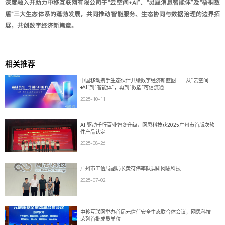
深度融入并助力中移互联网有限公司于“云空间+AI”、“灵犀消息智能体”及“梧桐数
盾”三大生态体系的蓬勃发展，共同推动智能服务、生态协同与数据治理的边界拓
展，共创数字经济新篇章。
相关推荐
中国移动携手生态伙伴共绘数字经济新蓝图——从“云空间
+AI”到“智能体”，再到“数盾”可信流通
2025-10-11
AI 驱动千行百业智变升级，网思科技获2025广州市首版次软
件产品认定
2025-08-26
广州市工信局副局长黄符伟率队调研网思科技
2025-07-02
中移互联网举办首届元信任安全生态联合体会议，网思科技
荣列首批成员单位