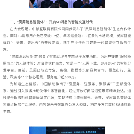
二、“灵犀消息智能体”：开启5G消息的智能交互时代
在大会现场，中移互联网有限公司同步发布了“灵犀消息智能体”生态合作计
划。面对5G消息用户数已突破1.9亿、年发送量超500亿条的市场规模，灵犀智能
体以“引进来、走出去”的开放姿态，携手产业伙伴共建新一代智能交互服务生
态。
“灵犀消息智能体”融合了智能助理与生态基座双重功能，为用户提供“服务随
需而至”的无缝体验；对合作伙伴而言，它是一个“无需下载、即开即用”的智能分
发平台。目前，灵犀已与支付宝、高德、携程等头部品牌合作，覆盖出行、生
活、政务等11个核心场景，服务用户超600万。
为加速生态建设，中国移动推出了“引服务、送服务、聚服务”三重赋能体
系：通过引入服务推动伙伴业务智能化，通过开放订阅号通道带来精准触达，通
过聚合服务形成智能体调度广场，实现持续引流与曝光。未来，灵犀消息智能体
将重点拓展生活服务、内容娱乐与效率办公三大领域，构建多方共赢的5G消息新
生态。