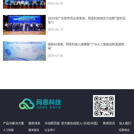
2025-06-30
2025年广东软件风云录发布，网思科技用实力诠释"隐形冠
军"！
2025-06-13
扬帆AI浪潮，网思科技三度蝉联“广州人工智能创新发展榜
单”
2025-02-28
产品与解决方案
服务体系
乐动网页版·官方版在线登入-乐动(中国),
新闻资讯
加入我们
人工智能
服务级别
企业简介
招聘岗位