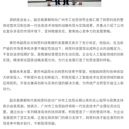
调研座谈会上，副总裁黄朝晖向广州市工信局领导全面汇报了网思科技的整
体经营状况和在新一代信息技术领域的战略布局与实践成果，并重点介绍了公司
在复杂多变的市场环境下，坚持稳健务实、聚焦核心竞争力的发展策略。
黄符伟副局长对网思科技稳健的发展模式表示了充分肯定，他指出，在当前
严峻的市场竞争和多重不确定性挑战下，网思科技展现出成熟企业的战略定力，
不盲目追求短期扩张，是稳健经营理念的生动实践。企业在人工智能领域的创新
实践，精准契合国家战略发展方向，为行业发展打造了优质发展的样板。
着眼未来发展，黄符伟副局长对网思科技寄予厚望。他鼓励网思科技继续加
大研发投入，不断提升自主创新能力，积极挖掘人工智能技术在其他领域的融合
应用契机，开发出兼具创新与实用价值的解决方案，为传统产业转型升级注入新
动力。
副总裁黄朝晖代表网思科技对广州市工信局长期以来的关心指导与政策支持
表示由衷感谢。她表示，广州市工信局始终将新一代信息技术产业摆在突出位
置，通过出台一系列精准有效的扶持政策，积极营造了一流的营商环境，为企业
发展提供了坚实支撑。正是在政府部门的鼎力支持下，网思科技才能在激烈的市
场竞争中稳步前行，不断取得突破。