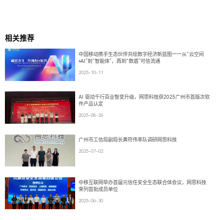
相关推荐
中国移动携手生态伙伴共绘数字经济新蓝图——从“云空间
+AI”到“智能体”，再到“数盾”可信流通
2025-10-11
AI 驱动千行百业智变升级，网思科技获2025广州市首版次软
件产品认定
2025-08-26
广州市工信局副局长黄符伟率队调研网思科技
2025-07-02
中移互联网举办首届元信任安全生态联合体会议，网思科技
荣列首批成员单位
2025-06-30