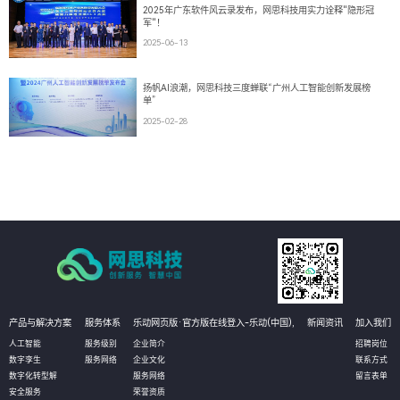
2025年广东软件风云录发布，网思科技用实力诠释"隐形冠
军"！
2025-06-13
扬帆AI浪潮，网思科技三度蝉联“广州人工智能创新发展榜
单”
2025-02-28
产品与解决方案
服务体系
乐动网页版·官方版在线登入-乐动(中国),
新闻资讯
加入我们
人工智能
服务级别
企业简介
招聘岗位
数字孪生
服务网络
企业文化
联系方式
数字化转型解
服务网络
留言表单
安全服务
荣誉资质